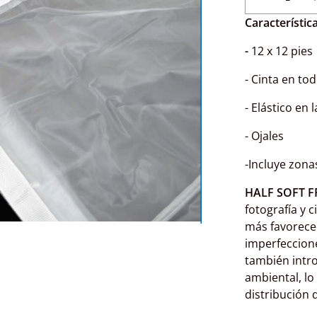
Característic
-
12 x 12 pies
- Cinta en to
- Elástico en 
- Ojales
-Incluye zon
HALF SOFT F
fotografía y 
más favoreced
imperfecciones
también intr
ambiental, lo
distribución 