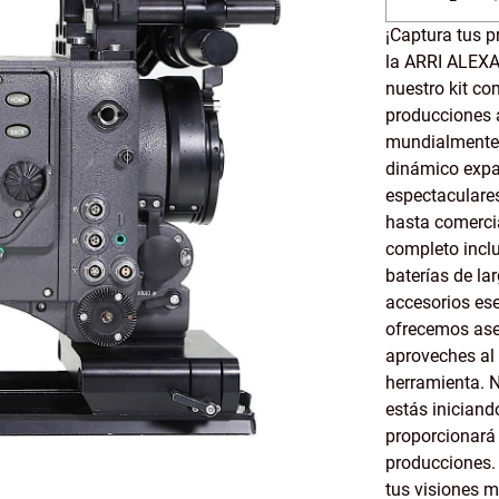
¡Captura tus p
la ARRI ALEXA 
nuestro kit co
producciones 
mundialmente 
dinámico expan
espectaculares
hasta comercia
completo inclu
baterías de la
accesorios ese
ofrecemos ase
aproveches al
herramienta. N
estás iniciand
proporcionará
producciones. 
tus visiones 